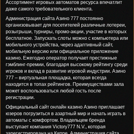
Ассортимент игровых автоматов ресурса впечатлит
даже самого требовательного клиента.
Администрация сайта Азино 777 постоянно
организовывает для посетителей различные лотереи,
розыгрыши, турниры, промо-акции, участие в которых
бесплатное. Запускать слоты можно с компьютера или
мобильного устройства, через адаптивный сайт,
мобильную версию или официальное приложение
казино. Ежегодно оператор получает престижные
гэмблинг-премии, благодаря высокому рейтингу среди
игроков и вклад в развитие игровой индустрии. Азино
777 – виртуальная площадка, которая всегда
находится в топах рейтингов. Преимуществами зала
может воспользоваться любой гость после
регистрации.
Официальный сайт онлайн казино Азино приглашает
юзеров погрузиться в азартный мир и начать играть в
автоматы с комфортом. Владельцем бренда
выступает компания Victory777 N.V., которая
зарегистрирована на Кипре. Администрация сайта