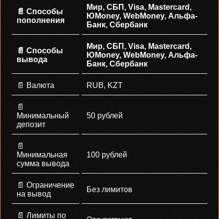
Мир, СБП, Visa, Mastercard,
📄 Способы
ЮMoney, WebMoney, Альфа-
пополнения
Банк, Сбербанк
Мир, СБП, Visa, Mastercard,
📄 Способы
ЮMoney, WebMoney, Альфа-
вывода
Банк, Сбербанк
📄 Валюта
RUB, KZT
📄
Минимальный
50 рублей
депозит
📄
Минимальная
100 рублей
сумма вывода
📄 Ограничение
Без лимитов
на вывод
📄 Лимиты по