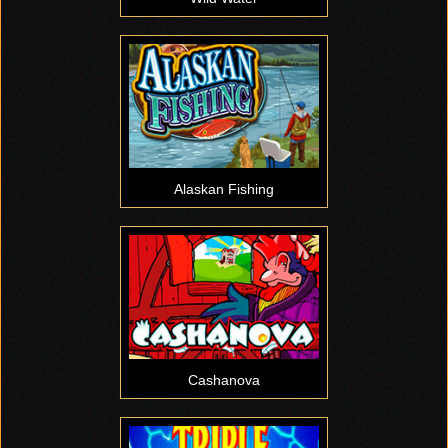
Alaskan Fishing
Cashanova