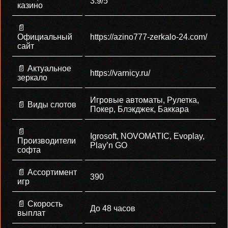
3.9/5
казино
📄
Официальный
https://azino777-zerkalo-24.com/
сайт
📄 Актуальное
https://varnicy.ru/
зеркало
Игровые автоматы, Рулетка,
📄 Виды слотов
Покер, Блэкджек, Баккара
📄
Igrosoft, NOVOMATIC, Evoplay,
Производители
Play’n GO
софта
📄 Ассортимент
390
игр
📄 Скорость
До 48 часов
выплат